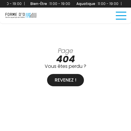
11:00 - 19:00
|
Bien-Être
:
11:00 - 19:00
Aquatique
:
11:00 - 19:00
|
Bi
Page
404
Vous êtes perdu ?
REVENEZ !