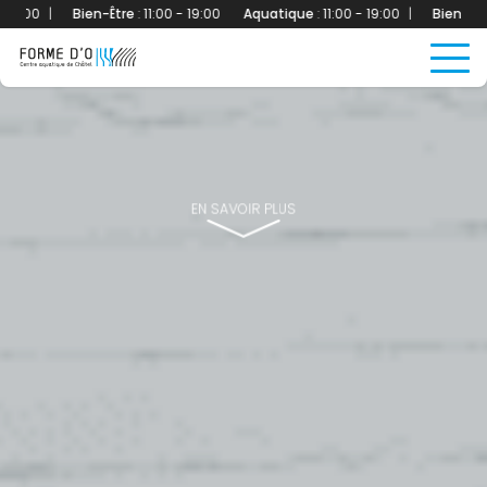
|
Bien-Être
:
11:00 - 19:00
Aquatique
:
11:00 - 19:00
|
Bien-Être
:
11:00
EN SAVOIR PLUS