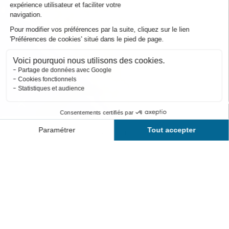
Horaires
Tarifs
Contact
Activités
Planning
45 MIN
TONIC
Durée
Intensité