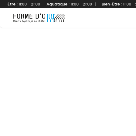
re
:
11:00 - 21:00
Aquatique
:
11:00 - 21:00
|
Bien-Être
:
11:00 - 21:00