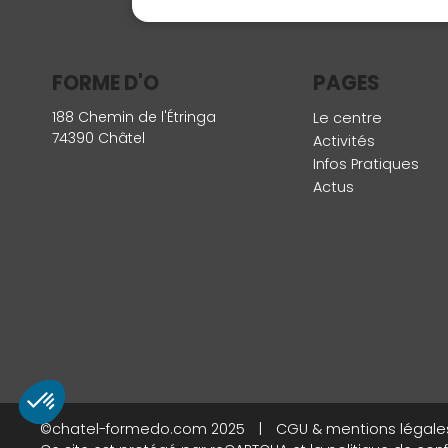
FORME D'O
PAGES
188 Chemin de l'Étringa
Le centre
74390 Châtel
Activités
Infos Pratiques
Actus
©chatel-formedo.com 2025
|
CGU & mentions légale