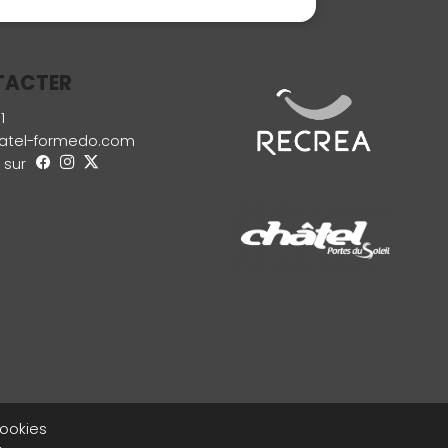
TACTER
1
atel-formedo.com
 sur
ookies