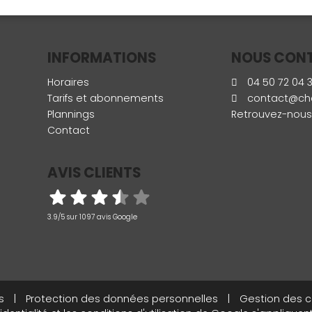
INFORMATIONS
NOUS CON
Horaires
04 50 72 04 3
Tarifs et abonnements
contact@ch
Plannings
Retrouvez-nous
Contact
AVIS CLIENTS
3.9/5 sur 1097 avis Google
s
|
Protection des données personnelles
|
Gestion des c