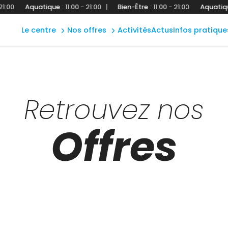
extérieur
Aquatique
:
11:00 - 21:00
|
Bien-Être
:
11:00 - 21:00
Aquatique
:
11:
accès &
forme
contact
le centre
nos offres
activités
actus
infos pratique
spa océane
règles
Retrouvez nos
Offres