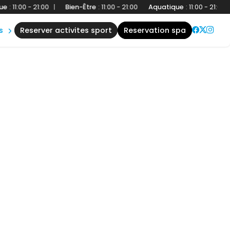
00 - 21:00
|
Bien-Être
:
11:00 - 21:00
Aquatique
:
11:00 - 21:00
|
Bi
s
reserver activites sport
reservation spa