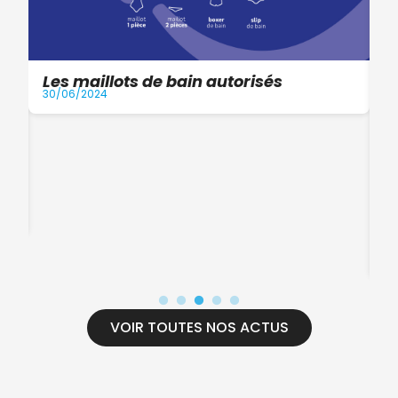
Les maillots de bain autorisés
30/06/2024
I
a
16
VOIR TOUTES NOS ACTUS